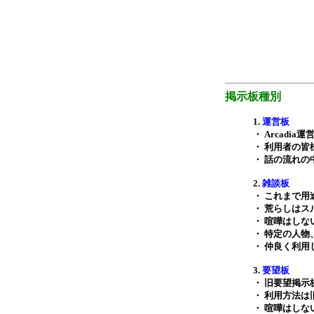
掲示板種別
1.
運営板
・ Arcad
・ 利用者の
・ 話の流れ
2.
雑談板
・ これまで
・ 荒らしはス
・ 喧嘩はしな
・ 特定の人
・ 仲良く利用
3.
要望板
・ 旧要望掲
・ 利用方法は
・ 喧嘩はしな