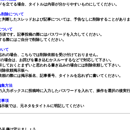
ッドを立てる場合、タイトルは内容が分かりやすいものにしてください。
る削除について
ると判断したスレッドおよび記事については、予告なしに削除することがあり
について
ド必須です。記事投稿の際にはパスワードを入力してください。
除する際にはご自分で削除してください。
ついて
ド忘れの場合、こちらでは削除依頼を受け付けておりません。
などの場合は、お詫びを書き込むかスルーするなどで対応して下さい。
表示しておくとまずいと思われる書き込みの場合には削除依頼して下さい。
削除依頼掲示板へ
除依頼の際には掲示板名、記事番号、タイトルを忘れずに書いてください。
編集方法
下の入力ボックスに投稿時に入力したパスワードを入れて、操作を選択の後実
意事項
掲示板では、元ネタをタイトルに明記してください
する礼儀は守りましょう。