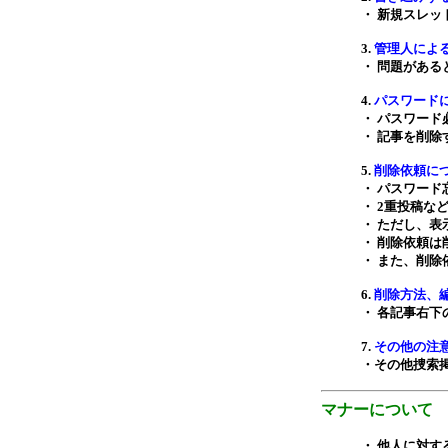
・ 新規スレ
3.
管理人によ
・ 問題があ
4.
パスワード
・ パスワー
・ 記事を削
5.
削除依頼に
・ パスワー
・ 2重投稿
・ ただし、
・ 削除依頼は
・ また、削
6.
削除方法、
・ 各記事右
7.
その他の注
・その他捜索
マナーについて
・ 他人に対