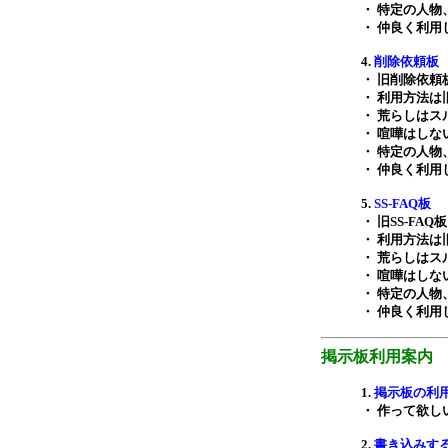
・ 特定の人
・ 仲良く利用
4.
削除依頼板
・ 旧削除依
・ 利用方法
・ 荒らしはス
・ 喧嘩はしな
・ 特定の人
・ 仲良く利用
5.
SS-FAQ板
・ 旧SS-F
・ 利用方法は
・ 荒らしはス
・ 喧嘩はしな
・ 特定の人
・ 仲良く利用
掲示板利用案内
1.
掲示板の利
・ 作って欲
2.
書き込みす