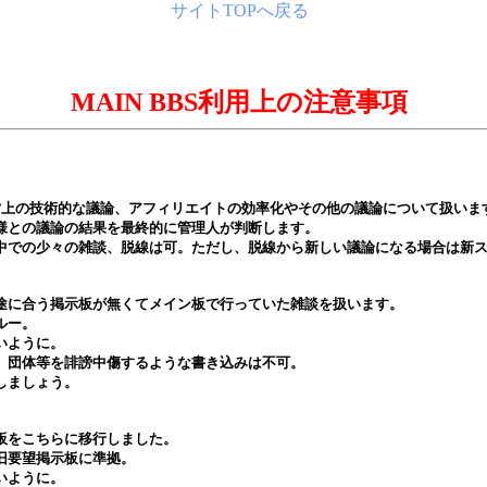
サイトTOPへ戻る
MAIN BBS利用上の注意事項
ia運営上の技術的な議論、アフィリエイトの効率化やその他の議論について扱いま
皆様との議論の結果を最終的に管理人が判断します。
の中での少々の雑談、脱線は可。ただし、脱線から新しい議論になる場合は新
用途に合う掲示板が無くてメイン板で行っていた雑談を扱います。
ルー。
いように。
物、団体等を誹謗中傷するような書き込みは不可。
しましょう。
示板をこちらに移行しました。
旧要望掲示板に準拠。
いように。