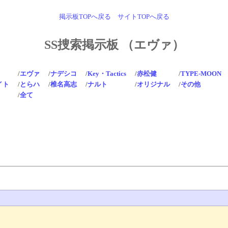
掲示板TOPへ戻る
サイトTOPへ戻る
SS捜索掲示板 （エヴァ）
/
エヴァ
/
ナデシコ
/
Key・Tactics
/
赤松健
/
TYPE-MOON
イト
/
とらハ
/
椎名高志
/
ナルト
/
オリジナル
/
その他
/
全て