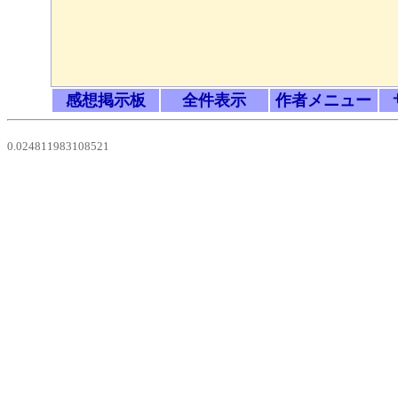
感想掲示板
全件表示
作者メニュー
0.024811983108521