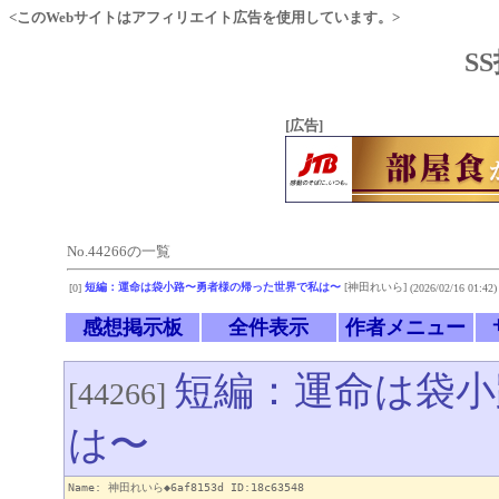
<このWebサイトはアフィリエイト広告を使用しています。>
S
[広告]
No.44266の一覧
短編：運命は袋小路〜勇者様の帰った世界で私は〜
[神田れいら]
[0]
(2026/02/16 01:42)
感想掲示板
全件表示
作者メニュー
短編：運命は袋小
[44266]
は〜
Name: 神田れいら◆6af8153d ID:18c63548