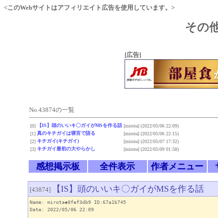
<このWebサイトはアフィリエイト広告を使用しています。>
その他
[広告]
No.43874の一覧
【IS】頭のいいキ〇ガイがMSを作る話
[0]
[mirota]
(2022/05/06 22:09)
真のキチガイは寝言で語る
[1]
[mirota]
(2022/05/06 22:15)
キチガイ(キチガイ)
[2]
[mirota]
(2022/05/07 17:32)
キチガイ最初の大やらかし
[3]
[mirota]
(2022/05/09 01:58)
感想掲示板
全件表示
作者メニュー
【IS】頭のいいキ〇ガイがMSを作る話
[43874]
Name: mirota◆0fef3db9 ID:67a1b745
Date: 2022/05/06 22:09