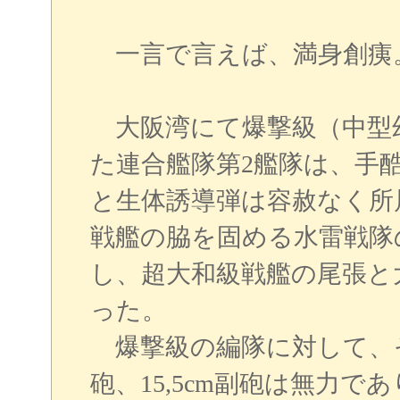
一言で言えば、満身創痍
大阪湾にて爆撃級（中型
た連合艦隊第2艦隊は、手
と生体誘導弾は容赦なく所
戦艦の脇を固める水雷戦隊
し、超大和級戦艦の尾張と
った。
爆撃級の編隊に対して、その長
砲、15,5cm副砲は無力