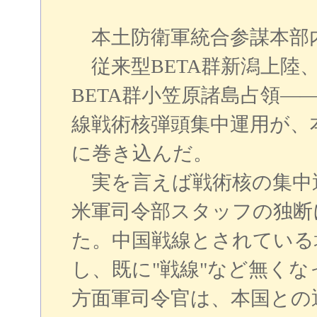
本土防衛軍統合参謀本部
従来型BETA群新潟上陸、
BETA群小笠原諸島占領
線戦術核弾頭集中運用が、
に巻き込んだ。
実を言えば戦術核の集中
米軍司令部スタッフの独断
た。中国戦線とされている
し、既に"戦線"など無く
方面軍司令官は、本国との