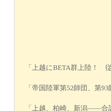
「上越にBETA群上陸！ 
「帝国陸軍第52師団、第9
「上越、柏崎、新潟――合