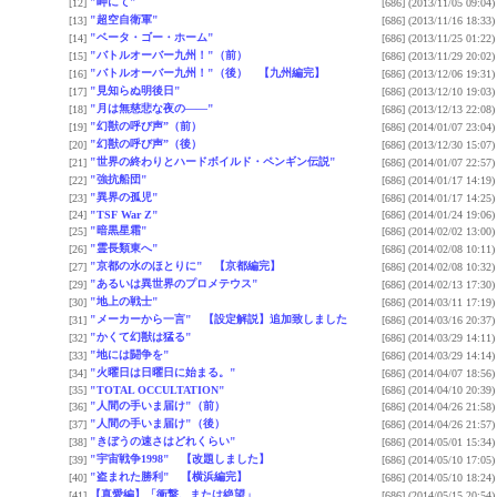
"岬にて"
[12]
[686]
(2013/11/05 09:04)
"超空自衛軍"
[13]
[686]
(2013/11/16 18:33)
"ベータ・ゴー・ホーム"
[14]
[686]
(2013/11/25 01:22)
"バトルオーバー九州！"（前）
[15]
[686]
(2013/11/29 20:02)
"バトルオーバー九州！"（後） 【九州編完】
[16]
[686]
(2013/12/06 19:31)
"見知らぬ明後日"
[17]
[686]
(2013/12/10 19:03)
"月は無慈悲な夜の――"
[18]
[686]
(2013/12/13 22:08)
"幻獣の呼び声”（前）
[19]
[686]
(2014/01/07 23:04)
"幻獣の呼び声”（後）
[20]
[686]
(2013/12/30 15:07)
"世界の終わりとハードボイルド・ペンギン伝説"
[21]
[686]
(2014/01/07 22:57)
"強抗船団"
[22]
[686]
(2014/01/17 14:19)
"異界の孤児"
[23]
[686]
(2014/01/17 14:25)
[24]
"TSF War Z"
[686]
(2014/01/24 19:06)
"暗黒星霜"
[25]
[686]
(2014/02/02 13:00)
"霊長類東へ"
[26]
[686]
(2014/02/08 10:11)
"京都の水のほとりに" 【京都編完】
[27]
[686]
(2014/02/08 10:32)
"あるいは異世界のプロメテウス"
[29]
[686]
(2014/02/13 17:30)
"地上の戦士"
[30]
[686]
(2014/03/11 17:19)
"メーカーから一言" 【設定解説】追加致しました
[31]
[686]
(2014/03/16 20:37)
"かくて幻獣は猛る"
[32]
[686]
(2014/03/29 14:11)
"地には闘争を"
[33]
[686]
(2014/03/29 14:14)
"火曜日は日曜日に始まる。"
[34]
[686]
(2014/04/07 18:56)
[35]
"TOTAL OCCULTATION"
[686]
(2014/04/10 20:39)
"人間の手いま届け"（前）
[36]
[686]
(2014/04/26 21:58)
"人間の手いま届け"（後）
[37]
[686]
(2014/04/26 21:57)
"きぼうの速さはどれくらい"
[38]
[686]
(2014/05/01 15:34)
"宇宙戦争1998" 【改題しました】
[39]
[686]
(2014/05/10 17:05)
"盗まれた勝利" 【横浜編完】
[40]
[686]
(2014/05/10 18:24)
【真愛編】「衝撃、または絶望」
[41]
[686]
(2014/05/15 20:54)