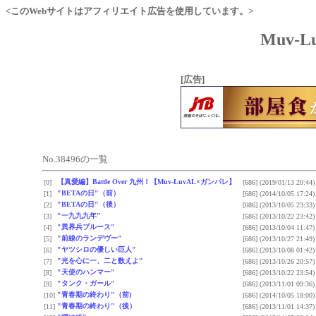
<このWebサイトはアフィリエイト広告を使用しています。>
Muv-
[広告]
No.38496の一覧
【真愛編】Battle Over 九州！【Muv-LuvAL×ガンパレ】
[0]
[686]
(2019/01/13 20:44)
"BETAの日"（前）
[1]
[686]
(2014/10/05 17:24)
"BETAの日"（後）
[2]
[686]
(2013/10/05 23:33)
"一九九九年"
[3]
[686]
(2013/10/22 23:42)
"異界兵ブルース"
[4]
[686]
(2013/10/04 11:47)
"前線のランデヴー"
[5]
[686]
(2013/10/27 21:49)
"ヤツシロの優しい巨人"
[6]
[686]
(2013/10/08 01:42)
"光を心に一、二と数えよ"
[7]
[686]
(2013/10/26 20:57)
"天使のハンマー"
[8]
[686]
(2013/10/22 23:54)
"タンク・ガール"
[9]
[686]
(2013/11/01 09:36)
"青春期の終わり"（前)
[10]
[686]
(2014/10/05 18:00)
"青春期の終わり"（後）
[11]
[686]
(2013/11/01 14:37)