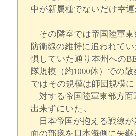
中が新属種でないだけ幸運
その隣室では帝国陸軍東
防衛線の維持に追われてい
惧していた通り本州へのB
隊規模（約1000体）での
ではその規模は師団規模に
対する帝国陸軍東部方面
出来ずにいた。
日本帝国が抱える戦線が
面の部隊を日本海側に矢継