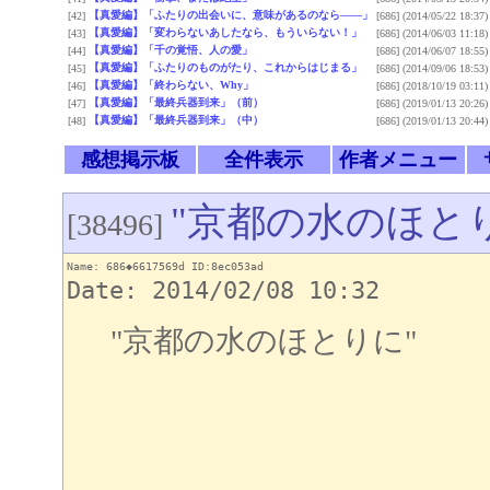
【真愛編】「ふたりの出会いに、意味があるのなら――」
[42]
[686]
(2014/05/22 18:37)
【真愛編】「変わらないあしたなら、もういらない！」
[43]
[686]
(2014/06/03 11:18)
【真愛編】「千の覚悟、人の愛」
[44]
[686]
(2014/06/07 18:55)
【真愛編】「ふたりのものがたり、これからはじまる」
[45]
[686]
(2014/09/06 18:53)
【真愛編】「終わらない、Why」
[46]
[686]
(2018/10/19 03:11)
【真愛編】「最終兵器到来」（前）
[47]
[686]
(2019/01/13 20:26)
【真愛編】「最終兵器到来」（中）
[48]
[686]
(2019/01/13 20:44)
感想掲示板
全件表示
作者メニュー
"京都の水のほと
[38496]
Name: 686◆6617569d ID:8ec053ad
Date: 2014/02/08 10:32
"京都の水のほとりに"