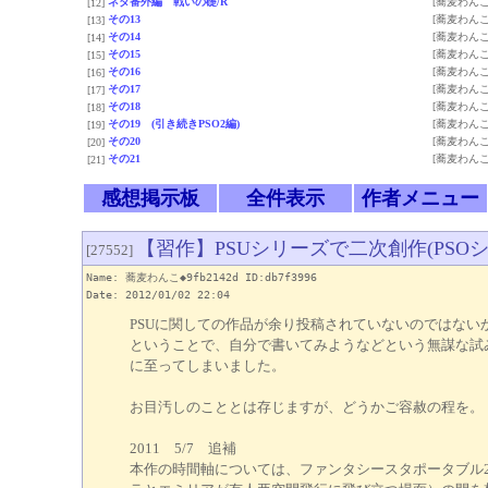
ネタ番外編 戦いの礎/R
[蕎麦わんこ
[12]
その13
[蕎麦わんこ
[13]
その14
[蕎麦わんこ
[14]
その15
[蕎麦わんこ
[15]
その16
[蕎麦わんこ
[16]
その17
[蕎麦わんこ
[17]
その18
[蕎麦わんこ
[18]
その19 (引き続きPSO2編)
[蕎麦わんこ
[19]
その20
[蕎麦わんこ
[20]
その21
[蕎麦わんこ
[21]
感想掲示板
全件表示
作者メニュー
【習作】PSUシリーズで二次創作(PSO
[27552]
Name: 蕎麦わんこ◆9fb2142d ID:db7f3996
Date: 2012/01/02 22:04
PSUに関しての作品が余り投稿されていないのではない
ということで、自分で書いてみようなどという無謀な試
に至ってしまいました。
お目汚しのこととは存じますが、どうかご容赦の程を。
2011 5/7 追補
本作の時間軸については、ファンタシースタポータブル2