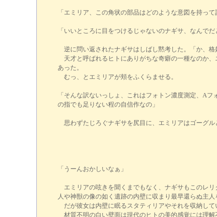
「エミリア、この角状の部品はどのような意図を持って
「いいところに目をつけるじゃないのナギサ、なんでだ
逆に問い返されたナギサはしばし黙考した。「か、格
天才と呼ばれるヒトにありがちな奇癖の一種なのか、エ
あった。
むっ、とエミリアが頬をふくらませる。
「そんな訳ないっしょ、これはフォトン濃度測定、Aフ
の指でも足りない程の自信作なの」
思わずたじろぐナギサを尻目に、エミリアはゴーグル
「うーんおかしいなぁ」
エミリアの呟きを聞くまでもなく、ナギサもこのレリク
人や神獣の像の如く遺跡の内壁に収まり最早還らぬ主人
だが彼女は内壁に眠るスタティリアやそれを収納して
材質不明の白い壁面は現代のヒトの美的感覚には理解不