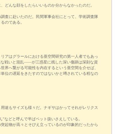
、どんな顔をしたらいいものか分からなかったのだ。
調査に赴いたのだ。民間軍事会社にとって、学術調査隊
足りるのである。
リアはグラールにおける亜空間研究の第一人者でもあっ
規模な戦いと混乱――が三惑星に残した深い傷跡は深刻な資
る世界へ繋がる可能性を内在するという亜空間を介せば、
年単位の遅延をきたすのではないかと噂されている程なの
用途もサイズも様々だ。ナギサはかってそれがレリクス
ん”などと呼んで半ばペット扱いさえしている。
突起物が高々とそびえ立っているのが印象的だったから