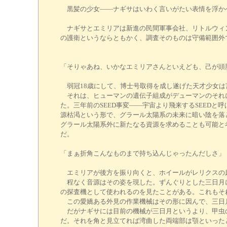
黒髪の少女――ナギサはいわく言いがたい表情を浮かべ
ナギサとエミリアは新進の民間軍事会社、リトルウィン
の護衛というならともかく、調査そのものは守備範囲
「そりゃあね、いかなエミリアさんといえども、己が頭
弱冠18歳にして、博士号取得を成し遂げた天才少女は
それは、ヒューマンの遺伝子組成がデューマンのそれに
た。三年前のSEED事変――宇宙より飛来するSEED
源枯渇という形で、グラール太陽系の未来に暗い陰を落
グラール太陽系外に新たなる資源を求めることも可能と
だ。
「まぁ折角こんなものまで持ち込んじゃったんだしさ」
エミリアが後方を振り向くと、ホイールがレリクスの
程なく音源はその姿を現した。ずんぐりとした三日月に
の探査機として使われるのを見たことがある。これもそ
この愛嬌ある外見の作業機械はその形に因んで、三日月
だがナギサには目前の機械が三日月というより、甲虫の
だ。それを角と見立てれば湾曲した両端部は顎といった