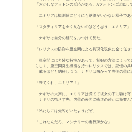
「おかしなフォトンの反応がある、Aフォトンに近似し
エミリアは観測値にどうにも納得がいかない様子であ
「スタティリアを全く見ないのはどう思う、エミリア」
ナギサは自分の疑問をぶつけて見た。
「レリクスの防御を亜空間による具現化現象に全て任せ
亜空間には奇妙な特性があって、制御の方法によっては
らしく、亜空間発生機能を持つレリクスでは、記憶の具
成るほどと納得しつつ、ナギサは向かって右側の壁に
「来てくれ、エミリア！」
ナギサの大声に、エミリアは慌てて彼女の下に駆け寄
ナギサの指さす先、内壁の表面に軌道の跡が二筋並ん
「私たちには先客がいたようだぞ」
「これなんだろ、マシナリーの走行跡かな」