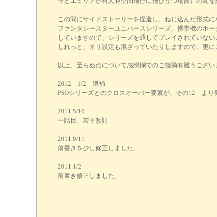
ラとエミリアが有人亜空間飛行に飛び立つ場面）の間を
この間にサイドストーリーを捏造し、ねじ込んだ形式に
ファンタシースターユニバースシリーズ、携帯機のポー
していますので、シリーズを通してプレイされていない
しれっと、オリ設定も混ざっていたりしますので、更に
以上、至らぬ点について感想欄でのご指摘有難うござい
2012 1/2 追補
PSOシリーズとのクロスオーバー要素が、その12 よ
2011 5/10
一話目、若干改訂
2011 9/11
前書きを少し修正しました。
2011 1/2
前書き修正しました。