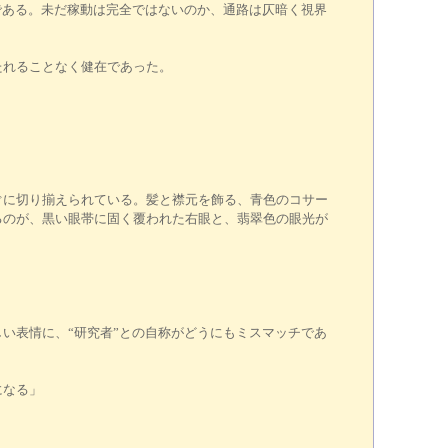
である。未だ稼動は完全ではないのか、通路は仄暗く視界
たれることなく健在であった。
に切り揃えられている。髪と襟元を飾る、青色のコサー
るのが、黒い眼帯に固く覆われた右眼と、翡翠色の眼光が
い表情に、“研究者”との自称がどうにもミスマッチであ
になる」