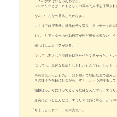
二人の少女は顔をみあわせる。
マシナリーとは、ヒトとしての基本的人権を保障された
「なんでこんなの見逃したかなぁ」
エミリアは探査機に操作信号を送り、アンテナを軌道
「むむ、リアクターの作動痕跡が殆ど感知出来ない、う
悔しげにエミリアが唸る。
「少しでも進入した痕跡を目立たせたく無かった、とい
「にしても、単純な見落としをしたもんだわ。しかも、
余程無念だったものか、頭を抱えて地団駄まで踏み出
その様子を横目にしながら、すぅ、と一つ深呼吸して
「機械ばっかりに頼ってるから駄目なんだぞっ、エミリ
唐突にどうしたんだと、エミリアは我に帰る。どうやら
「ちょっとそれユートの声真似？」