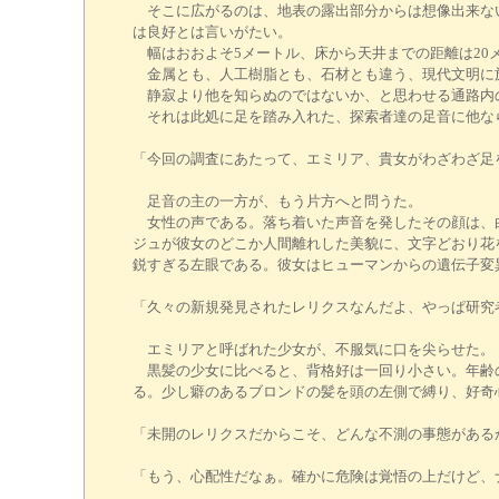
そこに広がるのは、地表の露出部分からは想像出来ない
は良好とは言いがたい。
幅はおおよそ5メートル、床から天井までの距離は20
金属とも、人工樹脂とも、石材とも違う、現代文明に
静寂より他を知らぬのではないか、と思わせる通路内
それは此処に足を踏み入れた、探索者達の足音に他な
「今回の調査にあたって、エミリア、貴女がわざわざ足
足音の主の一方が、もう片方へと問うた。
女性の声である。落ち着いた声音を発したその顔は、白
ジュが彼女のどこか人間離れした美貌に、文字どおり花
鋭すぎる左眼である。彼女はヒューマンからの遺伝子変
「久々の新規発見されたレリクスなんだよ、やっぱ研究
エミリアと呼ばれた少女が、不服気に口を尖らせた。
黒髪の少女に比べると、背格好は一回り小さい。年齢の
る。少し癖のあるブロンドの髪を頭の左側で縛り、好奇
「未開のレリクスだからこそ、どんな不測の事態がある
「もう、心配性だなぁ。確かに危険は覚悟の上だけど、