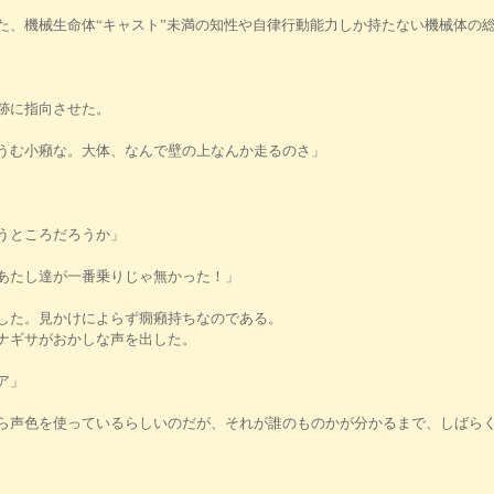
、機械生命体“キャスト”未満の知性や自律行動能力しか持たない機械体の
跡に指向させた。
うむ小癪な。大体、なんで壁の上なんか走るのさ」
うところだろうか」
あたし達が一番乗りじゃ無かった！」
した。見かけによらず癇癪持ちなのである。
ナギサがおかしな声を出した。
ア」
声色を使っているらしいのだが、それが誰のものかが分かるまで、しばらく