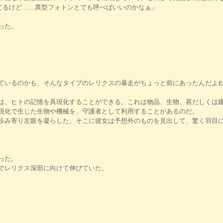
てるけど……異型フォトンとでも呼べばいいのかなぁ」
った。
ているのかも、そんなタイプのレリクスの暴走がちょっと前にあったんだよ
、ヒトの記憶を具現化することができる。これは物品、生物、甚だしくは建
現化で生じた生物や機械を、守護者として利用することがあるのだ。
歩み寄り左眼を凝らした。そこに彼女は予想外のものを見出して、驚く羽目
った。
でレリクス深部に向けて伸びていた。