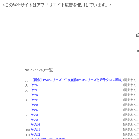
<このWebサイトはアフィリエイト広告を使用しています。>
[
No.27552の一覧
【習作】PSUシリーズで二次創作(PSOシリーズと若干クロス風味)
[蕎麦わんこ
[0]
その2
[蕎麦わんこ
[1]
その3
[蕎麦わんこ
[2]
その4
[蕎麦わんこ
[3]
その5
[蕎麦わんこ
[4]
その6
[蕎麦わんこ
[5]
その7
[蕎麦わんこ
[6]
その8
[蕎麦わんこ
[7]
その9
[蕎麦わんこ
[8]
その10
[蕎麦わんこ
[9]
その11
[蕎麦わんこ
[10]
その12
[蕎麦わんこ
[11]