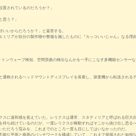
設置されているのだろうか？」
と思う？」
好いいからだろうか？」と返答する。
ミリアが自分の製作物や整備を施したものに『カッコいいじゃん』なる理由
ォトンウェーブ検知、空間歪曲の検出なんかを一手にこなす多機能センサーな
と通称されるヘッドマウントディスプレイを装着し、探査機から転送される
スに違和感を覚えていた。レリクスは通常、スタティリアと呼ばれる巨大自
を待ち続けているのだが、一度レリクスが稼動すればそこから抜け出し恐る
いただろう窪みを、これまでのところ一度も目にしてはいなかったのだ。
能な平面と曲面のパッチワークを構成していて、これまで発掘された如何な