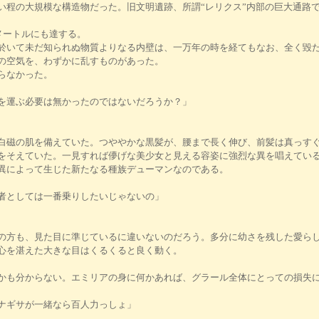
程の大規模な構造物だった。旧文明遺跡、所謂“レリクス”内部の巨大通路
メートルにも達する。
於いて未だ知られぬ物質よりなる内壁は、一万年の時を経てもなお、全く毀
の空気を、わずかに乱すものがあった。
らなかった。
を運ぶ必要は無かったのではないだろうか？」
磁の肌を備えていた。つややかな黒髪が、腰まで長く伸び、前髪は真っすぐ
をそえていた。一見すれば儚げな美少女と見える容姿に強烈な異を唱えてい
異によって生じた新たなる種族デューマンなのである。
者としては一番乗りしたいじゃないの」
方も、見た目に準じているに違いないのだろう。多分に幼さを残した愛らし
心を湛えた大きな目はくるくると良く動く。
かも分からない。エミリアの身に何かあれば、グラール全体にとっての損失
ナギサが一緒なら百人力っしょ」