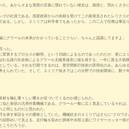
た。あからさまな賞賛の言葉に慣れていない彼女は、困惑と、照れくささに
グの社員である。惑星政府からの依頼を受けてこの新発見されたレリクスの
外である。しかし、エミリアは科学者でもあったから、この二人で任務は事
脳にグラールの未来がかかっていることぐらい、ちゃんと認識してますよ」
言った。
変異するプロセスの解明、という功績によるものであったのだが、更にエミ
と呼ばれる謎の生命体によるグラール太陽系侵攻に端を発する、一年に渡る大
としている。それを打開できるのは、亜空間航行技術の実用化のみ。あらゆ
考えられていた。そして、エミリア抜きではこの分野での技術開発に、数十
床材を噛む重々しい響きが近づいてくるのが感じられた。
似た形状の汎用作業機械である。グラール一般に広く普及しているそれは、
れと同じものだと思われた。
を表す単語をその愛称としていた。機械好きのエミリアはさらに“クロワさ
頭部めいて見える。走行輪を収めた胴体中央部上面にワイヤーカッター状の
ところだろうか。