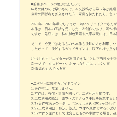
■前書きページの追加にあたって
年月の経つのは早いもので、本文投稿から早12年が経過
当時の関係者も独立された方、家庭を持たれた方、色々
2022年～2023年頃でしょうか、若いクリエイター
本作は、日本の民話を元にした二次創作であり、著作権
ですが、厳密には、私の脚色要素や文章表現には、日本
そこで、今更ではあるものの本作も後世の方が利用しや
したがって、後述するガイドラインは、以下の様な点を
① 後世のクリエイターが利用できることに正当性を主
② 一方で、丸コピーや、おかしな利用はしにくい事
③ 簡素のものである事
■二次利用に関するガイドライン
1. 著作権は、放棄しません。
2. 本作は、有償・無償を問わず、二次利用可能です。
3. 二次利用の際は、原本へのアクセス手段を用意する
3.(1) 著作権表示の一例は、"Copyright (C) 2012-2024 S
3.(2) 二次利用は、翻訳、朗読、本作を原作とする小
3.(3) 本作を原作として改変したものを制作する場合