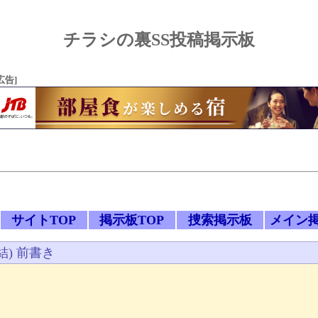
チラシの裏SS投稿掲示板
広告]
サイトTOP
掲示板TOP
捜索掲示板
メイン
) 前書き