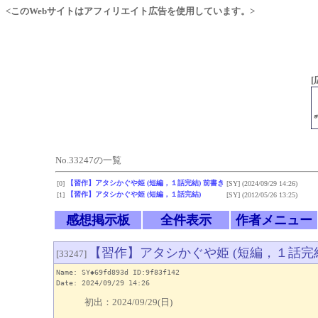
<このWebサイトはアフィリエイト広告を使用しています。>
[
No.33247の一覧
【習作】アタシかぐや姫 (短編，１話完結) 前書き
[0]
[SY]
(2024/09/29 14:26)
【習作】アタシかぐや姫 (短編，１話完結)
[1]
[SY]
(2012/05/26 13:25)
感想掲示板
全件表示
作者メニュー
【習作】アタシかぐや姫 (短編，１話完結
[33247]
Name: SY◆69fd893d ID:9f83f142
Date: 2024/09/29 14:26
初出：2024/09/29(日)