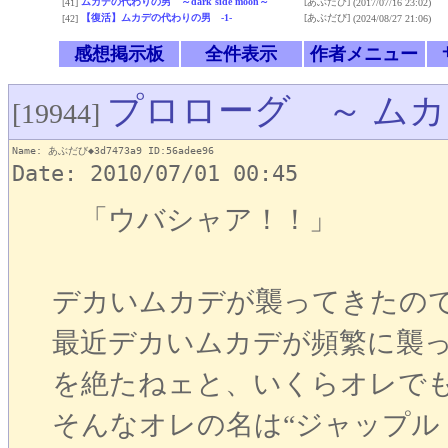
ムカデの代わりの男 ～dark side moon～
[あぶだび]
[41]
(2017/07/16 23:02)
【復活】ムカデの代わりの男 -1-
[あぶだび]
[42]
(2024/08/27 21:06)
感想掲示板
全件表示
作者メニュー
プロローグ ～ ムカ
[19944]
Name: あぶだび◆3d7473a9 ID:56adee96
Date: 2010/07/01 00:45
「ウバシャア！！」
デカいムカデが襲ってきたの
最近デカいムカデが頻繁に襲
を絶たねェと、いくらオレで
そんなオレの名は“ジャップル