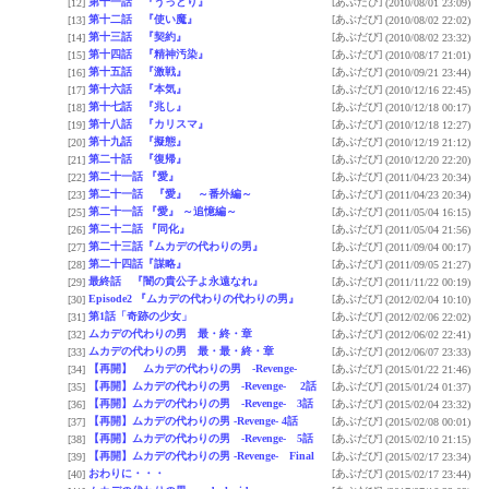
第十一話 『うっとり』
[あぶだび]
[12]
(2010/08/01 23:09)
第十二話 『使い魔』
[あぶだび]
[13]
(2010/08/02 22:02)
第十三話 『契約』
[あぶだび]
[14]
(2010/08/02 23:32)
第十四話 『精神汚染』
[あぶだび]
[15]
(2010/08/17 21:01)
第十五話 『激戦』
[あぶだび]
[16]
(2010/09/21 23:44)
第十六話 『本気』
[あぶだび]
[17]
(2010/12/16 22:45)
第十七話 『兆し』
[あぶだび]
[18]
(2010/12/18 00:17)
第十八話 『カリスマ』
[あぶだび]
[19]
(2010/12/18 12:27)
第十九話 『擬態』
[あぶだび]
[20]
(2010/12/19 21:12)
第二十話 『復帰』
[あぶだび]
[21]
(2010/12/20 22:20)
第二十一話 『愛』
[あぶだび]
[22]
(2011/04/23 20:34)
第二十一話 『愛』 ～番外編～
[あぶだび]
[23]
(2011/04/23 20:34)
第二十一話 『愛』 ～追憶編～
[あぶだび]
[25]
(2011/05/04 16:15)
第二十二話 『同化』
[あぶだび]
[26]
(2011/05/04 21:56)
第二十三話『ムカデの代わりの男』
[あぶだび]
[27]
(2011/09/04 00:17)
第二十四話『謀略』
[あぶだび]
[28]
(2011/09/05 21:27)
最終話 『闇の貴公子よ永遠なれ』
[あぶだび]
[29]
(2011/11/22 00:19)
Episode2 『ムカデの代わりの代わりの男』
[あぶだび]
[30]
(2012/02/04 10:10)
第1話「奇跡の少女」
[あぶだび]
[31]
(2012/02/06 22:02)
ムカデの代わりの男 最・終・章
[あぶだび]
[32]
(2012/06/02 22:41)
ムカデの代わりの男 最・最・終・章
[あぶだび]
[33]
(2012/06/07 23:33)
【再開】 ムカデの代わりの男 -Revenge-
[あぶだび]
[34]
(2015/01/22 21:46)
【再開】ムカデの代わりの男 -Revenge- 2話
[あぶだび]
[35]
(2015/01/24 01:37)
【再開】ムカデの代わりの男 -Revenge- 3話
[あぶだび]
[36]
(2015/02/04 23:32)
【再開】ムカデの代わりの男 -Revenge- 4話
[あぶだび]
[37]
(2015/02/08 00:01)
【再開】ムカデの代わりの男 -Revenge- 5話
[あぶだび]
[38]
(2015/02/10 21:15)
【再開】ムカデの代わりの男 -Revenge- Final
[あぶだび]
[39]
(2015/02/17 23:34)
おわりに・・・
[あぶだび]
[40]
(2015/02/17 23:44)