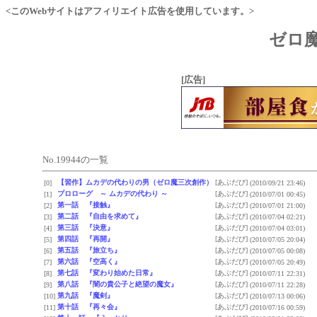
<このWebサイトはアフィリエイト広告を使用しています。>
ゼロ魔
[広告]
No.19944の一覧
【習作】ムカデの代わりの男（ゼロ魔三次創作）
[あぶだび]
[0]
(2010/09/21 23:46)
プロローグ ～ ムカデの代わり ～
[あぶだび]
[1]
(2010/07/01 00:45)
第一話 『接触』
[あぶだび]
[2]
(2010/07/01 21:00)
第二話 『自由を求めて』
[あぶだび]
[3]
(2010/07/04 02:21)
第三話 『決意』
[あぶだび]
[4]
(2010/07/04 03:01)
第四話 『再開』
[あぶだび]
[5]
(2010/07/05 20:04)
第五話 『旅立ち』
[あぶだび]
[6]
(2010/07/05 00:08)
第六話 『空高く』
[あぶだび]
[7]
(2010/07/05 20:49)
第七話 『変わり始めた日常』
[あぶだび]
[8]
(2010/07/11 22:31)
第八話 『闇の貴公子と絶望の魔女』
[あぶだび]
[9]
(2010/07/11 22:28)
第九話 『魔剣』
[あぶだび]
[10]
(2010/07/13 00:06)
第十話 『再々会』
[あぶだび]
[11]
(2010/07/16 00:59)