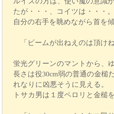
ルイズの方は、使い魔の意識
たが・・・、コイツは・・・
自分の右手を眺めながら首を
「ビームが出ねえのは頂けね
蛍光グリーンのマントから、
長さは役30cm弱の普通の金
れなりに凶悪そうに見える。
トサカ男は１度ペロリと金槌