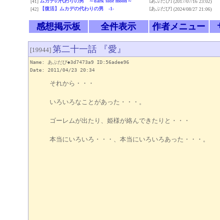
ムカデの代わりの男 ～dark side moon～
[あぶだび]
[41]
(2017/07/16 23:02)
【復活】ムカデの代わりの男 -1-
[あぶだび]
[42]
(2024/08/27 21:06)
感想掲示板
全件表示
作者メニュー
第二十一話 『愛』
[19944]
Name: あぶだび◆3d7473a9 ID:56adee96
Date: 2011/04/23 20:34
それから・・・
いろいろなことがあった・・・。
ゴーレムが出たり、姫様が絡んできたりと・・・
本当にいろいろ・・・、本当にいろいろあった・・・。