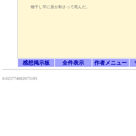
物干し竿に首が刺さって死んだ。
つづ
感想掲示板
全件表示
作者メニュー
0.025774002075195