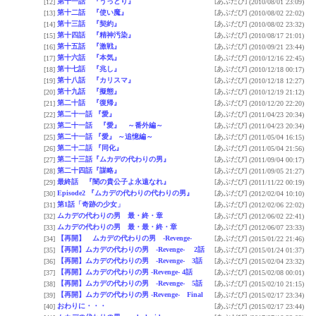
第十一話 『うっとり』
[あぶだび]
[12]
(2010/08/01 23:09)
第十二話 『使い魔』
[あぶだび]
[13]
(2010/08/02 22:02)
第十三話 『契約』
[あぶだび]
[14]
(2010/08/02 23:32)
第十四話 『精神汚染』
[あぶだび]
[15]
(2010/08/17 21:01)
第十五話 『激戦』
[あぶだび]
[16]
(2010/09/21 23:44)
第十六話 『本気』
[あぶだび]
[17]
(2010/12/16 22:45)
第十七話 『兆し』
[あぶだび]
[18]
(2010/12/18 00:17)
第十八話 『カリスマ』
[あぶだび]
[19]
(2010/12/18 12:27)
第十九話 『擬態』
[あぶだび]
[20]
(2010/12/19 21:12)
第二十話 『復帰』
[あぶだび]
[21]
(2010/12/20 22:20)
第二十一話 『愛』
[あぶだび]
[22]
(2011/04/23 20:34)
第二十一話 『愛』 ～番外編～
[あぶだび]
[23]
(2011/04/23 20:34)
第二十一話 『愛』 ～追憶編～
[あぶだび]
[25]
(2011/05/04 16:15)
第二十二話 『同化』
[あぶだび]
[26]
(2011/05/04 21:56)
第二十三話『ムカデの代わりの男』
[あぶだび]
[27]
(2011/09/04 00:17)
第二十四話『謀略』
[あぶだび]
[28]
(2011/09/05 21:27)
最終話 『闇の貴公子よ永遠なれ』
[あぶだび]
[29]
(2011/11/22 00:19)
Episode2 『ムカデの代わりの代わりの男』
[あぶだび]
[30]
(2012/02/04 10:10)
第1話「奇跡の少女」
[あぶだび]
[31]
(2012/02/06 22:02)
ムカデの代わりの男 最・終・章
[あぶだび]
[32]
(2012/06/02 22:41)
ムカデの代わりの男 最・最・終・章
[あぶだび]
[33]
(2012/06/07 23:33)
【再開】 ムカデの代わりの男 -Revenge-
[あぶだび]
[34]
(2015/01/22 21:46)
【再開】ムカデの代わりの男 -Revenge- 2話
[あぶだび]
[35]
(2015/01/24 01:37)
【再開】ムカデの代わりの男 -Revenge- 3話
[あぶだび]
[36]
(2015/02/04 23:32)
【再開】ムカデの代わりの男 -Revenge- 4話
[あぶだび]
[37]
(2015/02/08 00:01)
【再開】ムカデの代わりの男 -Revenge- 5話
[あぶだび]
[38]
(2015/02/10 21:15)
【再開】ムカデの代わりの男 -Revenge- Final
[あぶだび]
[39]
(2015/02/17 23:34)
おわりに・・・
[あぶだび]
[40]
(2015/02/17 23:44)