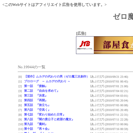
<このWebサイトはアフィリエイト広告を使用しています。>
ゼロ魔
[広告]
No.19944の一覧
【習作】ムカデの代わりの男（ゼロ魔三次創作）
[あぶだび]
[0]
(2010/09/21 23:46)
プロローグ ～ ムカデの代わり ～
[あぶだび]
[1]
(2010/07/01 00:45)
第一話 『接触』
[あぶだび]
[2]
(2010/07/01 21:00)
第二話 『自由を求めて』
[あぶだび]
[3]
(2010/07/04 02:21)
第三話 『決意』
[あぶだび]
[4]
(2010/07/04 03:01)
第四話 『再開』
[あぶだび]
[5]
(2010/07/05 20:04)
第五話 『旅立ち』
[あぶだび]
[6]
(2010/07/05 00:08)
第六話 『空高く』
[あぶだび]
[7]
(2010/07/05 20:49)
第七話 『変わり始めた日常』
[あぶだび]
[8]
(2010/07/11 22:31)
第八話 『闇の貴公子と絶望の魔女』
[あぶだび]
[9]
(2010/07/11 22:28)
第九話 『魔剣』
[あぶだび]
[10]
(2010/07/13 00:06)
第十話 『再々会』
[あぶだび]
[11]
(2010/07/16 00:59)