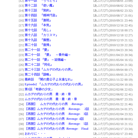
第十一話 『うっとり』
[あぶだび]
[12]
(2010/08/01 23:09)
第十二話 『使い魔』
[あぶだび]
[13]
(2010/08/02 22:02)
第十三話 『契約』
[あぶだび]
[14]
(2010/08/02 23:32)
第十四話 『精神汚染』
[あぶだび]
[15]
(2010/08/17 21:01)
第十五話 『激戦』
[あぶだび]
[16]
(2010/09/21 23:44)
第十六話 『本気』
[あぶだび]
[17]
(2010/12/16 22:45)
第十七話 『兆し』
[あぶだび]
[18]
(2010/12/18 00:17)
第十八話 『カリスマ』
[あぶだび]
[19]
(2010/12/18 12:27)
第十九話 『擬態』
[あぶだび]
[20]
(2010/12/19 21:12)
第二十話 『復帰』
[あぶだび]
[21]
(2010/12/20 22:20)
第二十一話 『愛』
[あぶだび]
[22]
(2011/04/23 20:34)
第二十一話 『愛』 ～番外編～
[あぶだび]
[23]
(2011/04/23 20:34)
第二十一話 『愛』 ～追憶編～
[あぶだび]
[25]
(2011/05/04 16:15)
第二十二話 『同化』
[あぶだび]
[26]
(2011/05/04 21:56)
第二十三話『ムカデの代わりの男』
[あぶだび]
[27]
(2011/09/04 00:17)
第二十四話『謀略』
[あぶだび]
[28]
(2011/09/05 21:27)
最終話 『闇の貴公子よ永遠なれ』
[あぶだび]
[29]
(2011/11/22 00:19)
Episode2 『ムカデの代わりの代わりの男』
[あぶだび]
[30]
(2012/02/04 10:10)
第1話「奇跡の少女」
[あぶだび]
[31]
(2012/02/06 22:02)
ムカデの代わりの男 最・終・章
[あぶだび]
[32]
(2012/06/02 22:41)
ムカデの代わりの男 最・最・終・章
[あぶだび]
[33]
(2012/06/07 23:33)
【再開】 ムカデの代わりの男 -Revenge-
[あぶだび]
[34]
(2015/01/22 21:46)
【再開】ムカデの代わりの男 -Revenge- 2話
[あぶだび]
[35]
(2015/01/24 01:37)
【再開】ムカデの代わりの男 -Revenge- 3話
[あぶだび]
[36]
(2015/02/04 23:32)
【再開】ムカデの代わりの男 -Revenge- 4話
[あぶだび]
[37]
(2015/02/08 00:01)
【再開】ムカデの代わりの男 -Revenge- 5話
[あぶだび]
[38]
(2015/02/10 21:15)
【再開】ムカデの代わりの男 -Revenge- Final
[あぶだび]
[39]
(2015/02/17 23:34)
おわりに・・・
[あぶだび]
[40]
(2015/02/17 23:44)