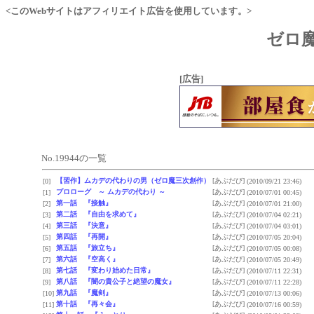
<このWebサイトはアフィリエイト広告を使用しています。>
ゼロ魔
[広告]
No.19944の一覧
【習作】ムカデの代わりの男（ゼロ魔三次創作）
[あぶだび]
[0]
(2010/09/21 23:46)
プロローグ ～ ムカデの代わり ～
[あぶだび]
[1]
(2010/07/01 00:45)
第一話 『接触』
[あぶだび]
[2]
(2010/07/01 21:00)
第二話 『自由を求めて』
[あぶだび]
[3]
(2010/07/04 02:21)
第三話 『決意』
[あぶだび]
[4]
(2010/07/04 03:01)
第四話 『再開』
[あぶだび]
[5]
(2010/07/05 20:04)
第五話 『旅立ち』
[あぶだび]
[6]
(2010/07/05 00:08)
第六話 『空高く』
[あぶだび]
[7]
(2010/07/05 20:49)
第七話 『変わり始めた日常』
[あぶだび]
[8]
(2010/07/11 22:31)
第八話 『闇の貴公子と絶望の魔女』
[あぶだび]
[9]
(2010/07/11 22:28)
第九話 『魔剣』
[あぶだび]
[10]
(2010/07/13 00:06)
第十話 『再々会』
[あぶだび]
[11]
(2010/07/16 00:59)