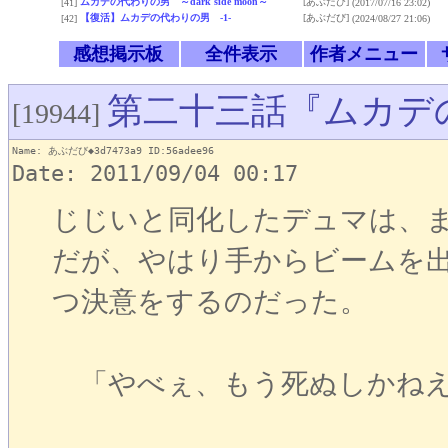
ムカデの代わりの男 ～dark side moon～
[あぶだび]
[41]
(2017/07/16 23:02)
【復活】ムカデの代わりの男 -1-
[あぶだび]
[42]
(2024/08/27 21:06)
感想掲示板
全件表示
作者メニュー
第二十三話『ムカデ
[19944]
Name: あぶだび◆3d7473a9 ID:56adee96
Date: 2011/09/04 00:17
じじいと同化したデュマは、
だが、やはり手からビームを
つ決意をするのだった。
「やべぇ、もう死ぬしかねえ