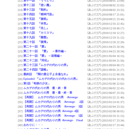
第十一話 『うっとり』
[あぶだび]
[12]
(2010/08/01 23:09)
第十二話 『使い魔』
[あぶだび]
[13]
(2010/08/02 22:02)
第十三話 『契約』
[あぶだび]
[14]
(2010/08/02 23:32)
第十四話 『精神汚染』
[あぶだび]
[15]
(2010/08/17 21:01)
第十五話 『激戦』
[あぶだび]
[16]
(2010/09/21 23:44)
第十六話 『本気』
[あぶだび]
[17]
(2010/12/16 22:45)
第十七話 『兆し』
[あぶだび]
[18]
(2010/12/18 00:17)
第十八話 『カリスマ』
[あぶだび]
[19]
(2010/12/18 12:27)
第十九話 『擬態』
[あぶだび]
[20]
(2010/12/19 21:12)
第二十話 『復帰』
[あぶだび]
[21]
(2010/12/20 22:20)
第二十一話 『愛』
[あぶだび]
[22]
(2011/04/23 20:34)
第二十一話 『愛』 ～番外編～
[あぶだび]
[23]
(2011/04/23 20:34)
第二十一話 『愛』 ～追憶編～
[あぶだび]
[25]
(2011/05/04 16:15)
第二十二話 『同化』
[あぶだび]
[26]
(2011/05/04 21:56)
第二十三話『ムカデの代わりの男』
[あぶだび]
[27]
(2011/09/04 00:17)
第二十四話『謀略』
[あぶだび]
[28]
(2011/09/05 21:27)
最終話 『闇の貴公子よ永遠なれ』
[あぶだび]
[29]
(2011/11/22 00:19)
Episode2 『ムカデの代わりの代わりの男』
[あぶだび]
[30]
(2012/02/04 10:10)
第1話「奇跡の少女」
[あぶだび]
[31]
(2012/02/06 22:02)
ムカデの代わりの男 最・終・章
[あぶだび]
[32]
(2012/06/02 22:41)
ムカデの代わりの男 最・最・終・章
[あぶだび]
[33]
(2012/06/07 23:33)
【再開】 ムカデの代わりの男 -Revenge-
[あぶだび]
[34]
(2015/01/22 21:46)
【再開】ムカデの代わりの男 -Revenge- 2話
[あぶだび]
[35]
(2015/01/24 01:37)
【再開】ムカデの代わりの男 -Revenge- 3話
[あぶだび]
[36]
(2015/02/04 23:32)
【再開】ムカデの代わりの男 -Revenge- 4話
[あぶだび]
[37]
(2015/02/08 00:01)
【再開】ムカデの代わりの男 -Revenge- 5話
[あぶだび]
[38]
(2015/02/10 21:15)
【再開】ムカデの代わりの男 -Revenge- Final
[あぶだび]
[39]
(2015/02/17 23:34)
おわりに・・・
[あぶだび]
[40]
(2015/02/17 23:44)