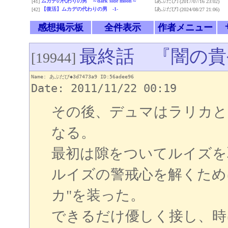
ムカデの代わりの男 ～dark side moon～
[あぶだび]
[41]
(2017/07/16 23:02)
【復活】ムカデの代わりの男 -1-
[あぶだび]
[42]
(2024/08/27 21:06)
感想掲示板
全件表示
作者メニュー
最終話 『闇の貴
[19944]
Name: あぶだび◆3d7473a9 ID:56adee96
Date: 2011/11/22 00:19
その後、デュマはラリカと
なる。
最初は隙をついてルイズを
ルイズの警戒心を解くため
カ"を装った。
できるだけ優しく接し、時