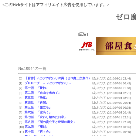
<このWebサイトはアフィリエイト広告を使用しています。>
ゼロ魔
[広告]
No.19944の一覧
【習作】ムカデの代わりの男（ゼロ魔三次創作）
[あぶだび]
[0]
(2010/09/21 23:46)
プロローグ ～ ムカデの代わり ～
[あぶだび]
[1]
(2010/07/01 00:45)
第一話 『接触』
[あぶだび]
[2]
(2010/07/01 21:00)
第二話 『自由を求めて』
[あぶだび]
[3]
(2010/07/04 02:21)
第三話 『決意』
[あぶだび]
[4]
(2010/07/04 03:01)
第四話 『再開』
[あぶだび]
[5]
(2010/07/05 20:04)
第五話 『旅立ち』
[あぶだび]
[6]
(2010/07/05 00:08)
第六話 『空高く』
[あぶだび]
[7]
(2010/07/05 20:49)
第七話 『変わり始めた日常』
[あぶだび]
[8]
(2010/07/11 22:31)
第八話 『闇の貴公子と絶望の魔女』
[あぶだび]
[9]
(2010/07/11 22:28)
第九話 『魔剣』
[あぶだび]
[10]
(2010/07/13 00:06)
第十話 『再々会』
[あぶだび]
[11]
(2010/07/16 00:59)