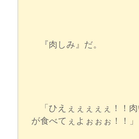
『肉しみ』だ。
「ひえぇぇぇぇぇ！！肉
が食べてぇよぉぉぉ！！」