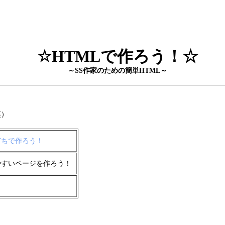
☆HTMLで作ろう！☆
～SS作家のための簡単HTML～
笑）
打ちで作ろう！
やすいページを作ろう！