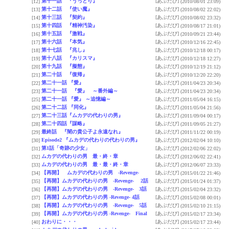
第十一話 『うっとり』
[あぶだび]
[12]
(2010/08/01 23:09)
第十二話 『使い魔』
[あぶだび]
[13]
(2010/08/02 22:02)
第十三話 『契約』
[あぶだび]
[14]
(2010/08/02 23:32)
第十四話 『精神汚染』
[あぶだび]
[15]
(2010/08/17 21:01)
第十五話 『激戦』
[あぶだび]
[16]
(2010/09/21 23:44)
第十六話 『本気』
[あぶだび]
[17]
(2010/12/16 22:45)
第十七話 『兆し』
[あぶだび]
[18]
(2010/12/18 00:17)
第十八話 『カリスマ』
[あぶだび]
[19]
(2010/12/18 12:27)
第十九話 『擬態』
[あぶだび]
[20]
(2010/12/19 21:12)
第二十話 『復帰』
[あぶだび]
[21]
(2010/12/20 22:20)
第二十一話 『愛』
[あぶだび]
[22]
(2011/04/23 20:34)
第二十一話 『愛』 ～番外編～
[あぶだび]
[23]
(2011/04/23 20:34)
第二十一話 『愛』 ～追憶編～
[あぶだび]
[25]
(2011/05/04 16:15)
第二十二話 『同化』
[あぶだび]
[26]
(2011/05/04 21:56)
第二十三話『ムカデの代わりの男』
[あぶだび]
[27]
(2011/09/04 00:17)
第二十四話『謀略』
[あぶだび]
[28]
(2011/09/05 21:27)
最終話 『闇の貴公子よ永遠なれ』
[あぶだび]
[29]
(2011/11/22 00:19)
Episode2 『ムカデの代わりの代わりの男』
[あぶだび]
[30]
(2012/02/04 10:10)
第1話「奇跡の少女」
[あぶだび]
[31]
(2012/02/06 22:02)
ムカデの代わりの男 最・終・章
[あぶだび]
[32]
(2012/06/02 22:41)
ムカデの代わりの男 最・最・終・章
[あぶだび]
[33]
(2012/06/07 23:33)
【再開】 ムカデの代わりの男 -Revenge-
[あぶだび]
[34]
(2015/01/22 21:46)
【再開】ムカデの代わりの男 -Revenge- 2話
[あぶだび]
[35]
(2015/01/24 01:37)
【再開】ムカデの代わりの男 -Revenge- 3話
[あぶだび]
[36]
(2015/02/04 23:32)
【再開】ムカデの代わりの男 -Revenge- 4話
[あぶだび]
[37]
(2015/02/08 00:01)
【再開】ムカデの代わりの男 -Revenge- 5話
[あぶだび]
[38]
(2015/02/10 21:15)
【再開】ムカデの代わりの男 -Revenge- Final
[あぶだび]
[39]
(2015/02/17 23:34)
おわりに・・・
[あぶだび]
[40]
(2015/02/17 23:44)