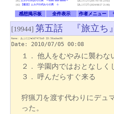
ムカデの代わりの男 ～dark side moon～
[あぶだび]
[41]
(2017/07/16 23:02)
【復活】ムカデの代わりの男 -1-
[あぶだび]
[42]
(2024/08/27 21:06)
感想掲示板
全件表示
作者メニュー
第五話 『旅立ち
[19944]
Name: あぶだび◆3d7473a9 ID:56adee96
Date: 2010/07/05 00:08
１． 他人をむやみに襲わな
２． 学園内ではおとなしく
３． 呼んだらすぐ来る
狩猟刀を渡す代わりにデュ
った。