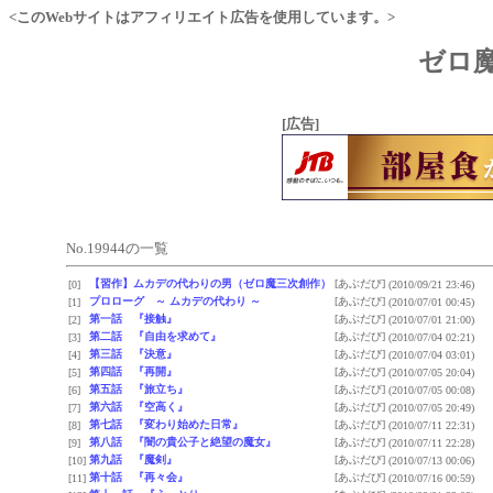
<このWebサイトはアフィリエイト広告を使用しています。>
ゼロ魔
[広告]
No.19944の一覧
【習作】ムカデの代わりの男（ゼロ魔三次創作）
[あぶだび]
[0]
(2010/09/21 23:46)
プロローグ ～ ムカデの代わり ～
[あぶだび]
[1]
(2010/07/01 00:45)
第一話 『接触』
[あぶだび]
[2]
(2010/07/01 21:00)
第二話 『自由を求めて』
[あぶだび]
[3]
(2010/07/04 02:21)
第三話 『決意』
[あぶだび]
[4]
(2010/07/04 03:01)
第四話 『再開』
[あぶだび]
[5]
(2010/07/05 20:04)
第五話 『旅立ち』
[あぶだび]
[6]
(2010/07/05 00:08)
第六話 『空高く』
[あぶだび]
[7]
(2010/07/05 20:49)
第七話 『変わり始めた日常』
[あぶだび]
[8]
(2010/07/11 22:31)
第八話 『闇の貴公子と絶望の魔女』
[あぶだび]
[9]
(2010/07/11 22:28)
第九話 『魔剣』
[あぶだび]
[10]
(2010/07/13 00:06)
第十話 『再々会』
[あぶだび]
[11]
(2010/07/16 00:59)