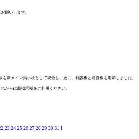
へお願いします。
掲示板を新メイン掲示板として統合し、更に、雑談板と運営板を追加しました。
これからは新掲示板をご利用ください。
22
23
24
25
26
27
28
29
30
31
]