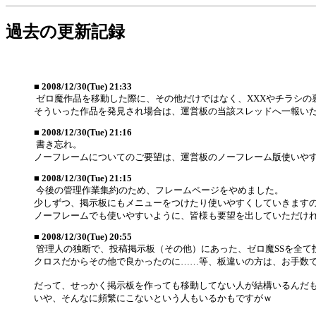
過去の更新記録
■
2008/12/30(Tue) 21:33
ゼロ魔作品を移動した際に、その他だけではなく、XXXやチラシの
そういった作品を発見され場合は、運営板の当該スレッドへ一報い
■
2008/12/30(Tue) 21:16
書き忘れ。
ノーフレームについてのご要望は、運営板のノーフレーム版使いやす
■
2008/12/30(Tue) 21:15
今後の管理作業集約のため、フレームページをやめました。
少しずつ、掲示板にもメニューをつけたり使いやすくしていきます
ノーフレームでも使いやすいように、皆様も要望を出していただけ
■
2008/12/30(Tue) 20:55
管理人の独断で、投稿掲示板（その他）にあった、ゼロ魔SSを全て投
クロスだからその他で良かったのに……等、板違いの方は、お手数
だって、せっかく掲示板を作っても移動してない人が結構いるんだ
いや、そんなに頻繁にこないという人もいるかもですがｗ