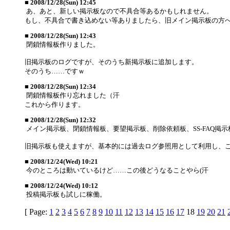
■
2008/12/28(Sun) 12:45
あ、あと、新しい掲示板なので不具合等あるかもしれません。
もし、不具合で書き込めない等ありましたら、旧メイン掲示板の方
■
2008/12/28(Sun) 12:43
閉鎖情報板作りました。
旧掲示板のログですが、そのうち新掲示板に追加します。
そのうち……ですｗ
■
2008/12/28(Sun) 12:34
閉鎖情報板作り忘れました（汗
これから作ります。
■
2008/12/28(Sun) 12:32
メイン掲示板、閉鎖情報板、要望掲示板、削除依頼板、SS-FAQ
旧掲示板も使えますが、基本的には過去ログ参照用として利用し、
■
2008/12/24(Wed) 10:21
今のところは動いているけど……この後どうなることやら(汗
■
2008/12/24(Wed) 10:12
投稿掲示板も試しに稼働。
[ Page:
1
2
3
4
5
6
7
8
9
10
11
12
13
14
15
16
17
18
19
20
21