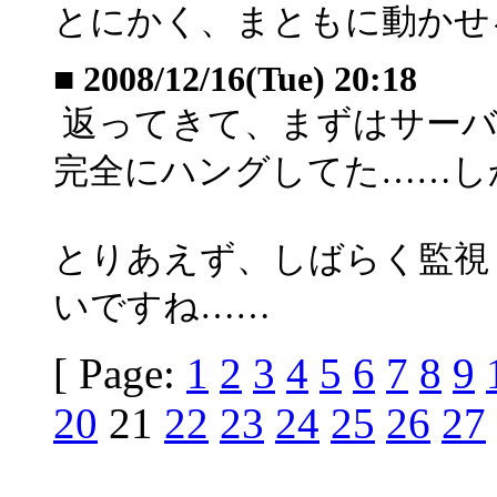
とにかく、まともに動かせ
■
2008/12/16(Tue) 20:18
返ってきて、まずはサーバ
完全にハングしてた……し
とりあえず、しばらく監視
いですね……
[ Page:
1
2
3
4
5
6
7
8
9
20
21
22
23
24
25
26
27